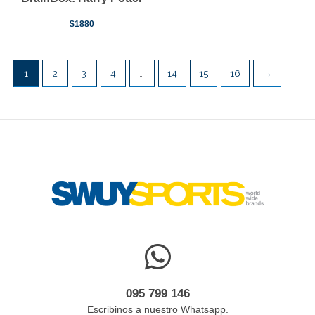
$
1880
1
2
3
4
…
14
15
16
→
095 799 146
Escribinos a nuestro Whatsapp.