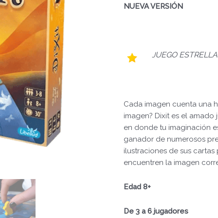
NUEVA VERSIÓN
UEGO ESTRE
LLA
J
Cada imagen cuenta una his
imagen? Dixit es el amado j
en donde tu imaginación es 
ganador de numerosos prem
ilustraciones de sus carta
encuentren la imagen corr
Edad 8+
De 3 a 6 jugadores