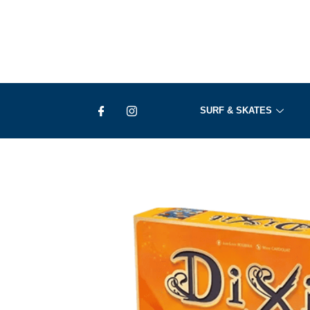
Ir
al
contenido
SURF & SKATES