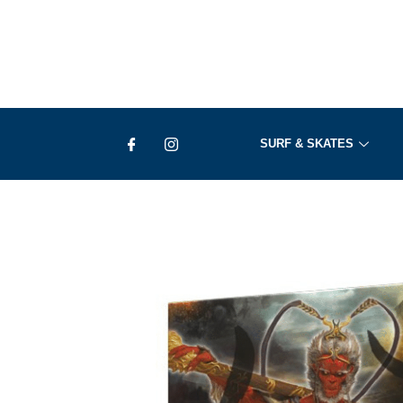
Ir
al
contenido
SURF & SKATES