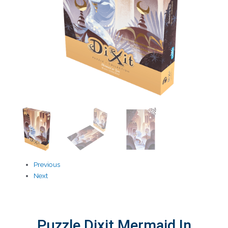
Previous
Next
Puzzle Dixit Mermaid In