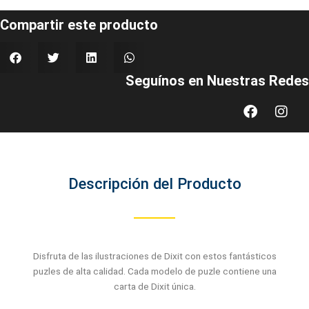
Compartir este producto
Seguínos en Nuestras Redes
Faceboo
Inst
Descripción del Producto
Disfruta de las ilustraciones de Dixit con estos fantásticos
puzles de alta calidad. Cada modelo de puzle contiene una
carta de Dixit única.