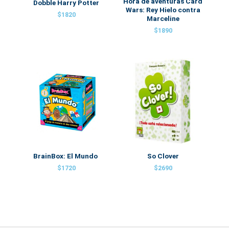
Hora de aventuras Card
Dobble Harry Potter
Wars: Rey Hielo contra
$
1820
Marceline
$
1890
BrainBox: El Mundo
So Clover
$
1720
$
2690