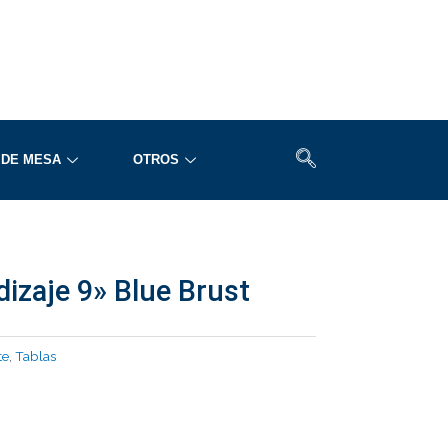
 DE MESA
OTROS
dizaje 9» Blue Brust
te
,
Tablas