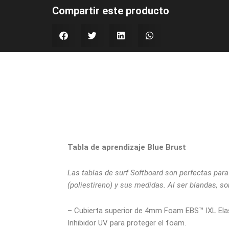
Compartir este producto
Tabla de aprendizaje Blue Brust
Las tablas de surf Softboard son perfectas para
(poliestireno) y sus medidas. Al ser blandas, s
– Cubierta superior de 4mm Foam EBS™ IXL Elasto
Inhibidor UV para proteger el foam.