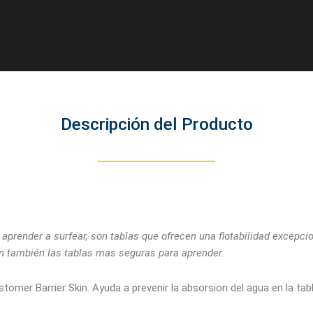
Descripción del Producto
 aprender a surfear, son tablas que ofrecen una flotabilidad excepc
on también las tablas mas seguras para aprender.
mer Barrier Skin. Ayuda a prevenir la absorsion del agua en la tabl